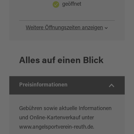
geöffnet
Quelle:
destination.one
, zuletzt geändert am 04.12.2025
Weitere Öffnungszeiten anzeigen
Alles auf einen Blick
Preisinformationen
Gebühren sowie aktuelle Informationen
und Online-Kartenverkauf unter
www.angelsportverein-reuth.de.