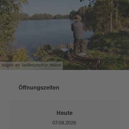
Falkenberg, Tel. +49 9637 / 281
Bäckerei Schraml , Marktplatz 4, 92681
Erbendorf, Tel. +49 9682 / 639
Angelgeräte Wächter, Letten, Friedenfelser
Str. 3, 92717 Reuth bei Erbendorf, Tel. +49
9683 / 353
Campingplatz Schweinmühle,
Außerdem aktuelle Informationen und Online
Angeln am Seidlersreuther Weiher
Schweinmühle 1, 92670
Kartenverkauf unter
Windischeschenbach, Tel. +49 9681 / 1359
https://www.angelsportverein-reuth.de/
.
Öffnungszeiten
Preisinformationen:
Weitere Informationen für Tageskarten unter
Heute
https://www.angelsportverein-reuth.de/
.
07.08.2026