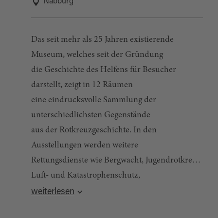
Nabburg
Das seit mehr als 25 Jahren existierende
Museum, welches seit der Gründung
die Geschichte des Helfens für Besucher
darstellt, zeigt in 12 Räumen
eine eindrucksvolle Sammlung der
unterschiedlichsten Gegenstände
aus der Rotkreuzgeschichte. In den
Ausstellungen werden weitere
Rettungsdienste wie Bergwacht, Jugendrotkreuz,
Luft- und Katastrophenschutz,
Quelle:
destination.one
, zuletzt geändert am 14.04.2026
Suchdienst oder Wasserwacht vorgestellt. Für
weiterlesen
Schulklassen steht ein