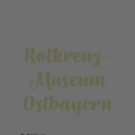
Rotkreuz-
Museum
Ostbayern