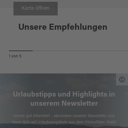
Karte öffnen
Nabburg
Unsere Empfehlungen
KLEINE OBERPFÄLZER WALD-
RUNDE
1
von
5
Urlaubstipps und Highlights in
unserem Newsletter
Immer gut informiert – abonniere unseren Newsletter und
freue dich auf Urlaubsangebote aus dem Oberpfälzer Wald!