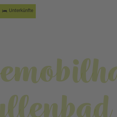
Unterkünfte
semobilh
yllenbad