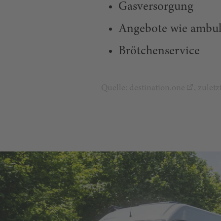
Gasversorgung
Angebote wie ambul
Brötchenservice
Quelle:
destination.one
, zulet