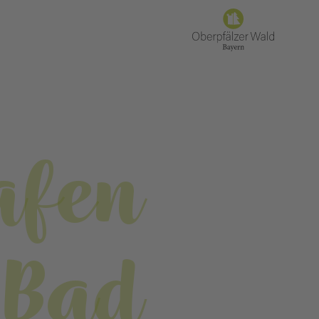
afen
 Bad