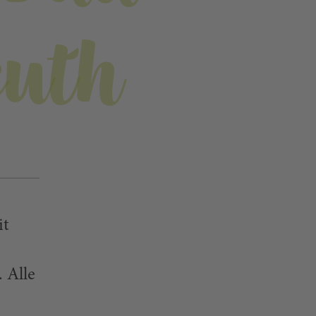
uth
it
. Alle