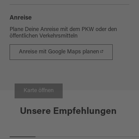
Anreise
Plane Deine Anreise mit dem PKW oder den
öffentlichen Verkehrsmitteln
Anreise mit Google Maps planen
Karte öffnen
Waldthurn
WINTERSPORTGEBIET SKI- UND
Unsere Empfehlungen
SNOWBOARDZENTRUM
FAHRENBERG