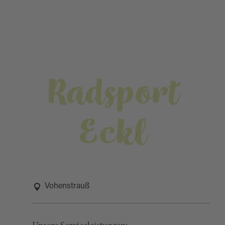
Radsport
Eckl
Vohenstrauß