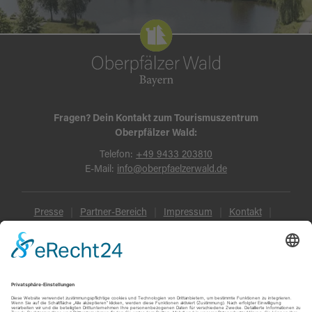
Fragen? Dein Kontakt zum Tourismuszentrum
Oberpfälzer Wald:
Telefon:
+49 9433 203810
E-Mail:
info@oberpfaelzerwald.de
Presse
Partner-Bereich
Impressum
Kontakt
Datenschutz
AGB und Reisebedingungen
Widerruf
Barrierefreiheit