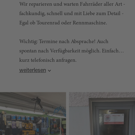
Wir reparieren und warten Fahrräder aller Art -
fachkundig, schnell und mit Liebe zum Detail -
Egal ob Tourenrad oder Rennmaschine.
Wichtig: Termine nach Absprache! Auch
spontan nach Verfügbarkeit möglich. Einfach
kurz telefonisch anfragen.
weiterlesen
Partner: Jobrad, Lease a Bike, Rad im Dienst, Mein- Dienstrad.de,
Bikeleasing.de, Deutsche Dienstrad und Bosch E-Bike Service
Partner
Quelle:
destination.one
, zuletzt geändert am 22.04.2026