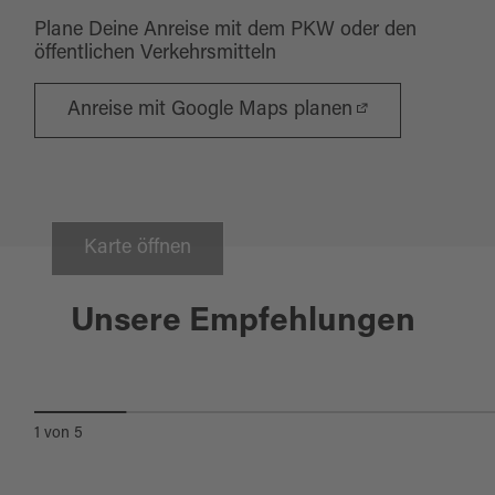
Plane Deine Anreise mit dem PKW oder den
öffentlichen Verkehrsmitteln
Anreise mit Google Maps planen
Karte öffnen
Wiesau
Unsere Empfehlungen
TEICHLANDSCHAFT UND
ZOIGLBIER
1
von
5