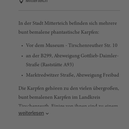
Mitterteich
In der Stadt Mitterteich befinden sich mehrere
bunt bemalene phantastische Karpfen:
Vor dem Museum - Tirschenreuther Str. 10
an der B299, Abzweigung Gottlieb-Daimler-
Straße (Raststätte A93)
Marktredwitzer Straße, Abzweigung Freibad
Die Karpfen gehören zu den vielen übergroßen,
bunt bemalenen Karpfen im Landkreis
Tirschenreuth. Einige von ihnen sind zu einem
weiterlesen
Themenweg zusammengefasst worden.