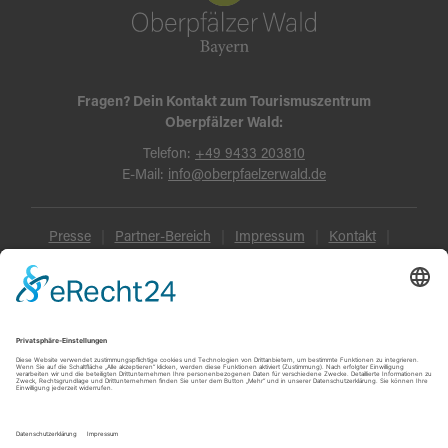
Fragen? Dein Kontakt zum Tourismuszentrum
Oberpfälzer Wald:
Telefon:
+49 9433 203810
E-Mail:
info@oberpfaelzerwald.de
Presse
Partner-Bereich
Impressum
Kontakt
Datenschutz
AGB und Reisebedingungen
Widerruf
Barrierefreiheit