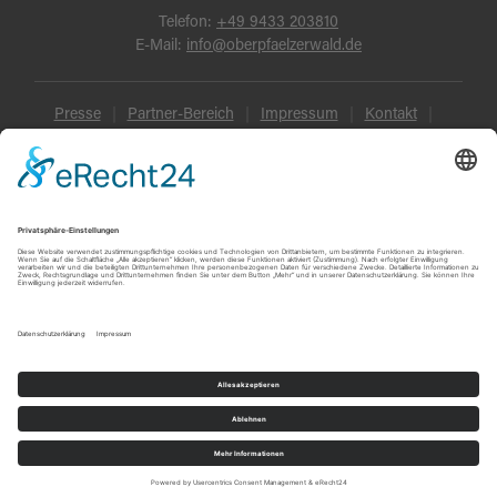
Telefon:
+49 9433 203810
E-Mail:
info@oberpfaelzerwald.de
Presse
Partner-Bereich
Impressum
Kontakt
Datenschutz
AGB und Reisebedingungen
Widerruf
Barrierefreiheit
© Oberpfälzer Wald 2026
Touren
Erlebnisse
Karte