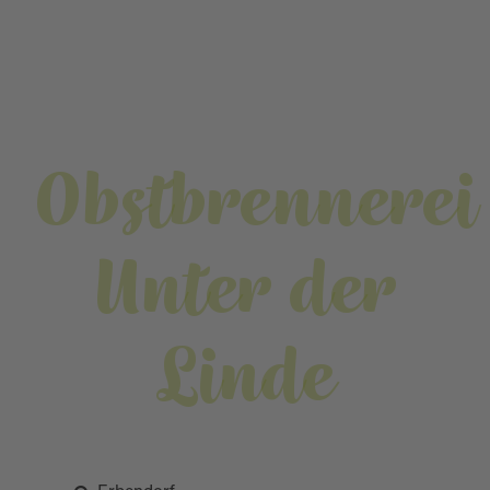
Obstbrennerei
Unter der
Linde