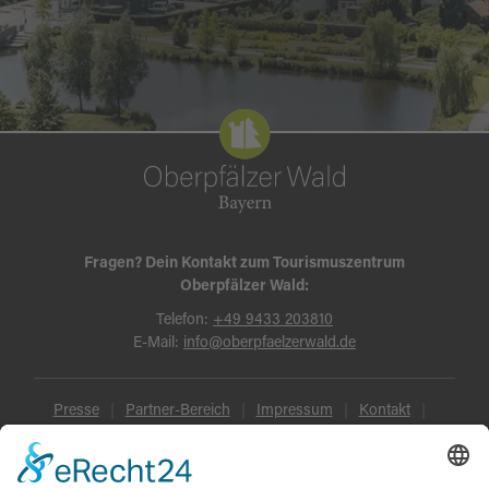
Fragen? Dein Kontakt zum Tourismuszentrum
Oberpfälzer Wald:
Telefon:
+49 9433 203810
E-Mail:
info@oberpfaelzerwald.de
Presse
Partner-Bereich
Impressum
Kontakt
Datenschutz
AGB und Reisebedingungen
Widerruf
Barrierefreiheit