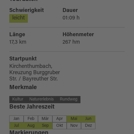
Schwierigkeit
Dauer
leicht
01:09 h
Länge
Höhenmeter
17,3 km
267 hm
Startpunkt
Kirchenthumbach,
Kreuzung Burggruber
Str. / Bayreuther Str.
Merkmale
Kultur
Naturerlebnis
Rundweg
Beste Jahreszeit
Jan
Feb
Mär
Apr
Mai
Jun
Jul
Aug
Sep
Okt
Nov
Dez
Markierungen