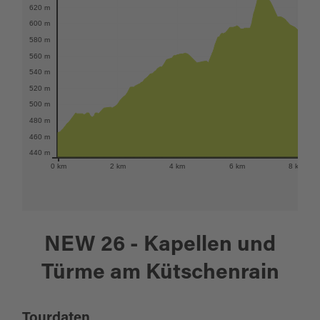
620 m
600 m
580 m
560 m
540 m
520 m
500 m
480 m
460 m
440 m
0 km
2 km
4 km
6 km
8 km
NEW 26 - Kapellen und
Türme am Kütschenrain
Tourdaten