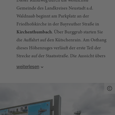
Dieser Rundweg durch die westlichste
Gemeinde des Landkreises Neustadt a.d.
Waldnaab beginnt am Parkplatz an der
Friedhofskirche in der Bayreuther Straße in
Kirchenthumbach
. Über Burggrub starten Sie
die Auffahrt auf den Kütschenrain. Am Osthang
dieses Höhenzuges verläuft der erste Teil der
Strecke auf der Staatsstraße. Die Aussicht übers
Creußental und zum Rauhen Kulm hinüber
weiterlesen
entschädigt jedoch für den Autoverkehr. Nach
Steil geht es hinauf auf den
Kalvarienberg
(642
einigen Kilometern biegen Sie in den
m), den höchsten Punkt des Kütschenrains. Der
„Diebsweg“ ein. Dieser bringt Sie zum barocken
Blick öffnet sich nun über Thurndorf nach
Kirchlein „Mariä Heimsuchung“, besser
Süden und Westen. Zwei unterschiedliche
bekannt als
„Heinersreuther Waldkapelle“
. Die
geologische Bereiche treffen hier aufeinander:
von 1732-1739 erbaute Wallfahrtskirche geht