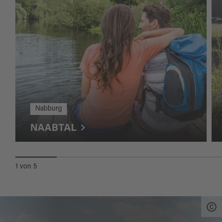
Nabburg
NAABTAL
1
von
5