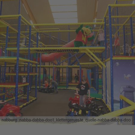
nabburg_nabba-dabba-doo1_klettergerueste_quelle-nabba-dabba-doo