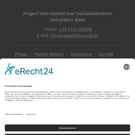
Fragen? Dein Kontakt zum Tourismuszentrum
Oberpfälzer Wald:
Telefon:
+49 9433 203810
E-Mail:
info@oberpfaelzerwald.de
Presse
Partner-Bereich
Impressum
Kontakt
Datenschutz
AGB und Reisebedingungen
Widerruf
Barrierefreiheit