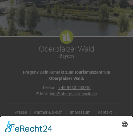
Fragen? Dein Kontakt zum Tourismuszentrum
Oberpfälzer Wald:
Telefon:
+49 9433 203810
E-Mail:
info@oberpfaelzerwald.de
Presse
Partner-Bereich
Impressum
Kontakt
Datenschutz
AGB und Reisebedingungen
Widerruf
Barrierefreiheit