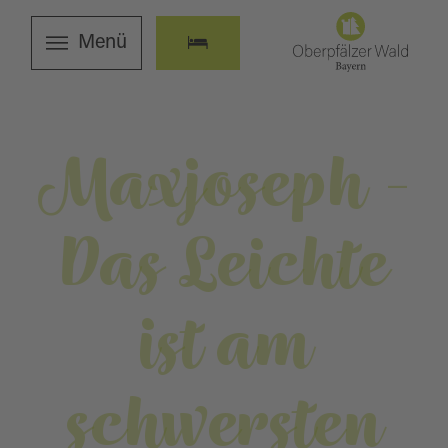
Menü
Maxjoseph -
Das Leichte
ist am
schwersten