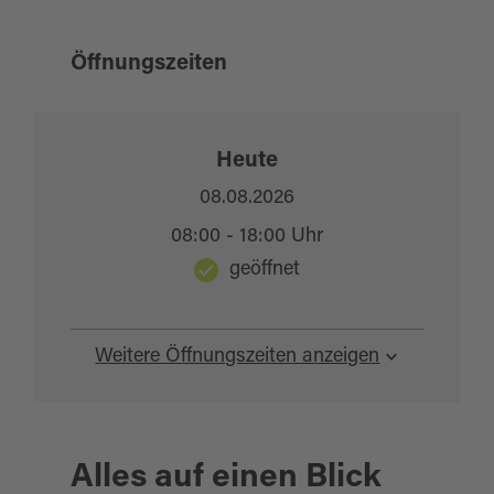
Kaffee-Spezialitäten und dazu trendigen
Leckereien.
Öffnungszeiten
Die Homepage des MAKBAD Hallenbads findet
man unter
www.makbad.de
.
Heute
Quelle:
destination.one
, zuletzt geändert am 19.03.2025
08.08.2026
08:00 - 18:00 Uhr
geöffnet
Weitere Öffnungszeiten anzeigen
Alles auf einen Blick