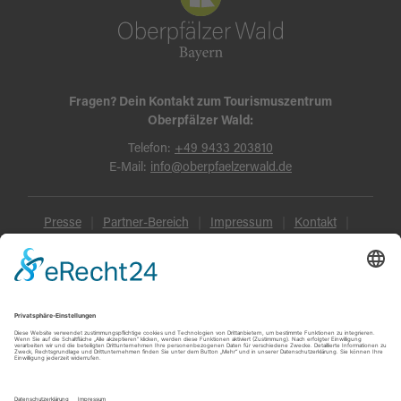
Fragen? Dein Kontakt zum Tourismuszentrum
Oberpfälzer Wald:
Telefon:
+49 9433 203810
E-Mail:
info@oberpfaelzerwald.de
Presse
Partner-Bereich
Impressum
Kontakt
Datenschutz
AGB und Reisebedingungen
Widerruf
Barrierefreiheit