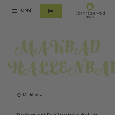
Menü
MAKBAD
HALLENBA
Marktredwitz