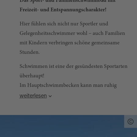
Das Sport- und Familienschwimmbad mit
Freizeit- und Entspannungscharakter!
Hier fühlen sich nicht nur Sportler und
Gelegenheitsschwimmer wohl – auch Familien
mit Kindern verbringen schöne gemeinsame
Stunden.
Schwimmen ist eine der gesündesten Sportarten
überhaupt!
Im Hauptschwimmbecken kann man ruhig
„Bahnen ziehen“ oder effektiv dem
weiterlesen
Leistungssport nachgehen.
Im Nichtschwimmerbecken befindet sich eine
Nackenschwalldusche und Massagedüsen. Die
Jüngeren vergnügen sich auf der neuen