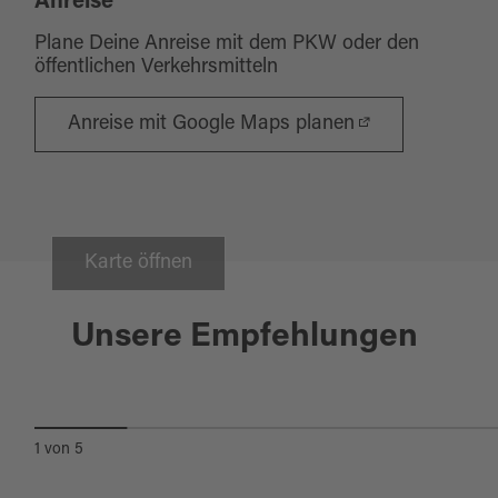
Anreise
Plane Deine Anreise mit dem PKW oder den
öffentlichen Verkehrsmitteln
Anreise mit Google Maps planen
Karte öffnen
Pullenreuth
Unsere Empfehlungen
WALLENSTEIN-
RADWEG/NORDROUTE
1
von
5