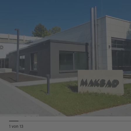
Wasserrutsche und die ganz Kleinen lädt das
Babybecken zum Spielen mit den Eltern ein.
Der neu gebaute Wellnessbereich wiederum
verspricht Entspannung pur! Die Wärme des
Dampfbades löst verspannte Muskeln und regt
den Stoffwechsel an. Alternativ lässt man es sich
in der Infrarotkabine gut gehen, genießt
anschließend die Erlebnisdusche und relaxt im
angrenzenden Ruheraum. ***Auf Grund der
Corona Pandemie ist der Wellnessbereich
momentan leider noch geschlossen. ***
Im neuen Gastronomiebereich verwöhnt der
Pächter mit modernen, mediterranen
MAKBAD Hallenbad
Spezialitäten, coolen Snacks, internationalen
1
von
13