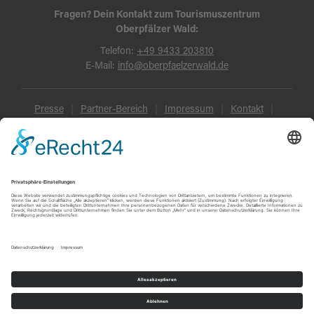
Fragen? Dein Kontakt zum Tourismuszentrum
Oberpfälzer Wald:
Telefon:
+49 9433 203810
E-Mail:
info@oberpfaelzerwald.de
Presse
Partner-Bereich
Impressum
Kontakt
Datenschutz
AGB und Reisebedingungen
Widerruf
Barrierefreiheit
© Oberpfälzer Wald 2026