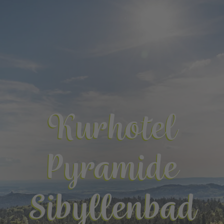
Kurhotel
Pyramide
Sibyllenbad