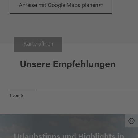
Anreise mit Google Maps planen
Karte öffnen
Bad Neualbenreuth
Unsere Empfehlungen
SIBYLLENBAD BAD
NEUALBENREUTH
1
von
5
Urlaubstipps und Highlights in