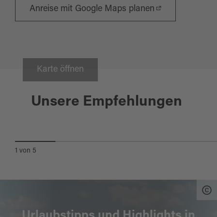
Anreise mit Google Maps planen
Karte öffnen
Tirschenreuth
Unsere Empfehlungen
STIFTLÄNDER KARPFEN-
RADWEG
1
von
5
Urlaubstipps und Highlights in