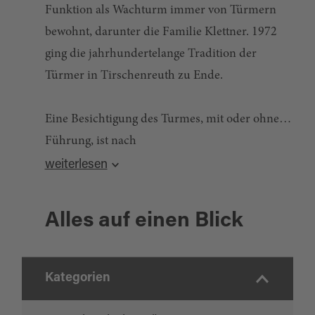
Funktion als Wachturm immer von Türmern
bewohnt, darunter die Familie Klettner. 1972
ging die jahrhundertelange Tradition der
Türmer in Tirschenreuth zu Ende.
Eine Besichtigung des Turmes, mit oder ohne
Führung, ist nach
Quelle:
destination.one
, zuletzt geändert am 07.05.2026
vorheriger Terminvereinbarung über die
weiterlesen
Tourist-Info der Stadt Tirschenreuth.
Alles auf einen Blick
Kategorien