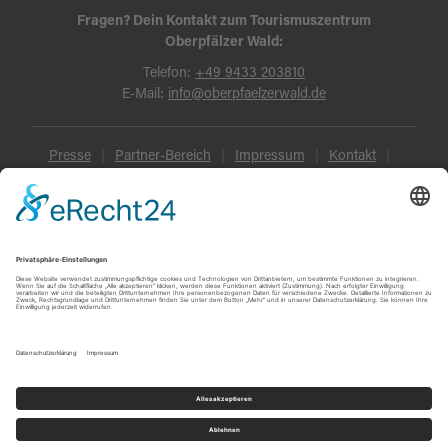
Fragen? Dein Kontakt zum Tourismuszentrum
Oberpfälzer Wald:
Telefon:
+49 9433 203810
E-Mail:
info@oberpfaelzerwald.de
Presse
Partner-Bereich
Impressum
Kontakt
Datenschutz
AGB und Reisebedingungen
Widerruf
Barrierefreiheit
© Oberpfälzer Wald 2026