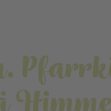
. Pfarrk
ä Himmel