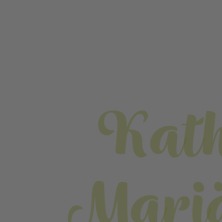
Kath
Mari