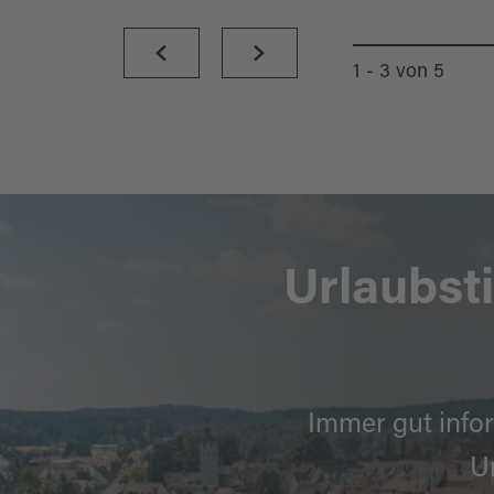
1 - 3
von
5
Urlaubst
Immer gut infor
U