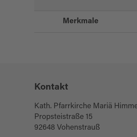
Merkmale
Eignung
für Schulklassen
Kontakt
für Familien
für Gruppen
Kath. Pfarrkirche Mariä Himme
Propsteistraße 15
92648 Vohenstrauß