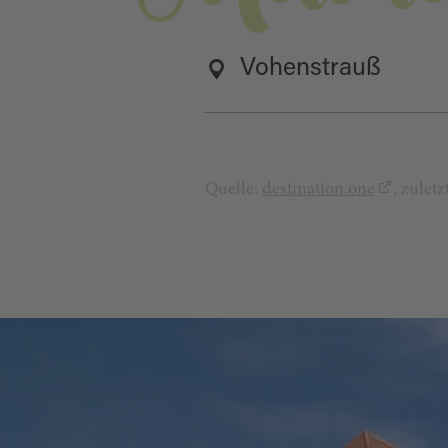
Vohenstrauß
Quelle:
destination.one
, zulet