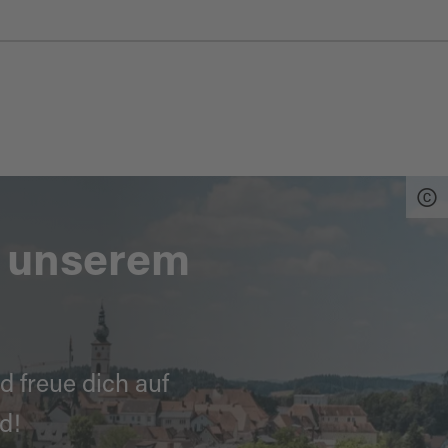
n unserem
d freue dich auf
d!