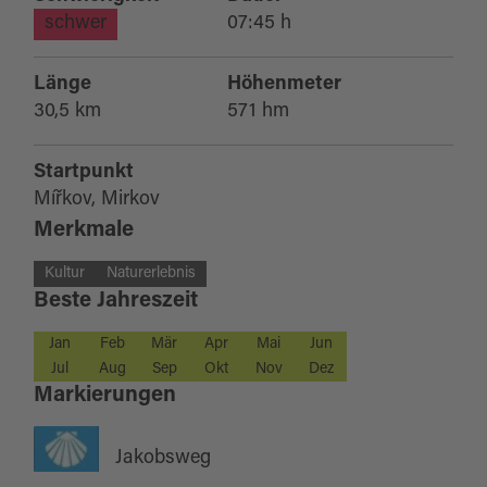
schwer
07:45 h
Länge
Höhenmeter
30,5 km
571 hm
Startpunkt
Mířkov, Mirkov
Merkmale
Kultur
Naturerlebnis
Beste Jahreszeit
Jan
Feb
Mär
Apr
Mai
Jun
Jul
Aug
Sep
Okt
Nov
Dez
Markierungen
Jakobsweg