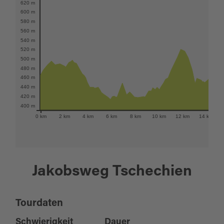
620 m
600 m
580 m
560 m
540 m
520 m
500 m
480 m
460 m
440 m
420 m
400 m
0 km
2 km
4 km
6 km
8 km
10 km
12 km
14 km
Jakobsweg Tschechien
Tourdaten
Schwierigkeit
Dauer