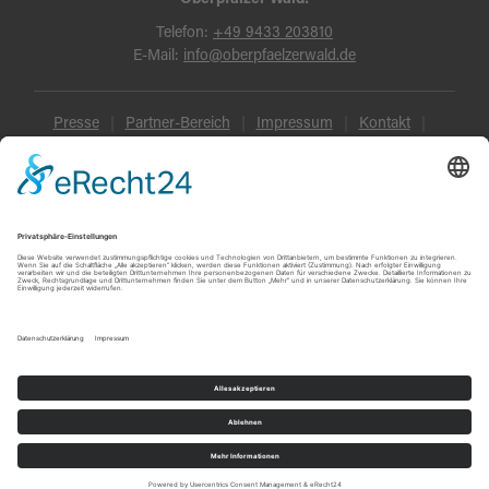
Telefon:
+49 9433 203810
E-Mail:
info@oberpfaelzerwald.de
Presse
Partner-Bereich
Impressum
Kontakt
Datenschutz
AGB und Reisebedingungen
Widerruf
Barrierefreiheit
© Oberpfälzer Wald 2026
Touren
Erlebnisse
Karte