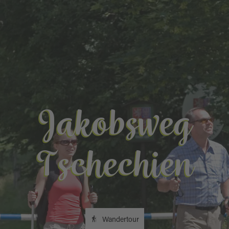
Jakobsweg
Tschechien
Wandertour