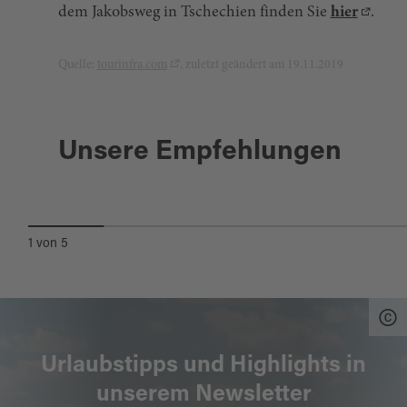
dem Jakobsweg in Tschechien finden Sie
hier
.
Quelle:
tourinfra.com
, zuletzt geändert am 19.11.2019
Stadlern
Unsere Empfehlungen
GRENZ-ERLEBNISRUNDE
1
von
5
Urlaubstipps und Highlights in
unserem Newsletter