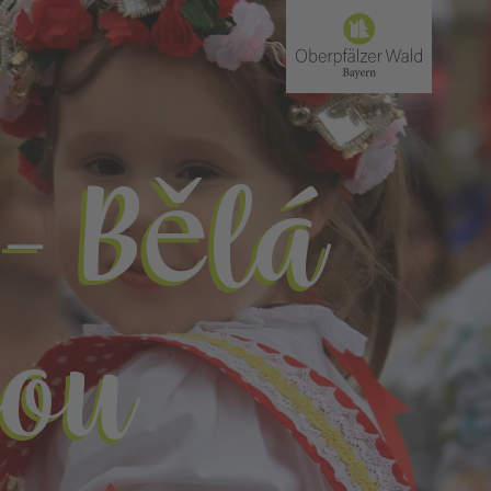
- Bělá
zou