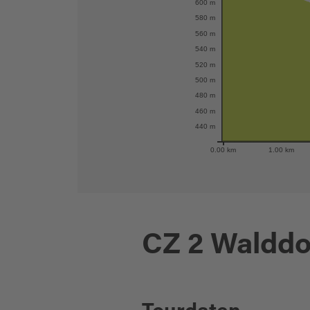
600 m
580 m
560 m
540 m
520 m
500 m
480 m
460 m
440 m
0.00 km
1.00 km
CZ 2 Walddo