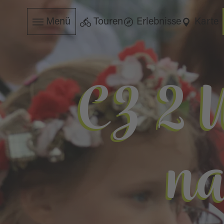
Menü
Touren
Erlebnisse
Karte
CZ 2 
na