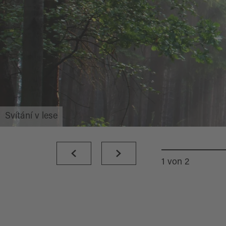
Svítání v lese
1
von
2