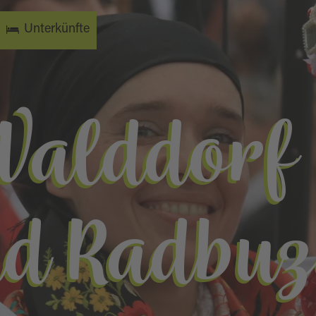
Unterkünfte
Walddorf 
d Radbu