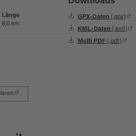
Downloads
Länge
GPX-Daten
(.gpx)
8,6 km
KML-Daten
(.kml)
Multi PDF
(.pdf)
planen