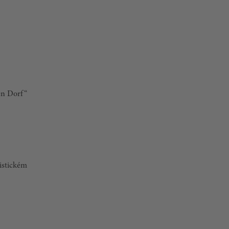
en Dorf“
ristickém