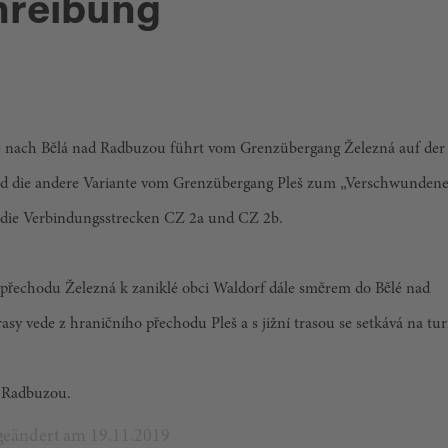
hreibung
ke nach Bělá nad Radbuzou führt vom Grenzübergang Železná auf der
nd die andere Variante vom Grenzübergang Pleš zum „Verschwunden
h die Verbindungsstrecken CZ 2a und CZ 2b.
ho přechodu Železná k zaniklé obci Waldorf dále směrem do Bělé nad
asy vede z hraničního přechodu Pleš a s jižní trasou se setkává na tu
d Radbuzou.
t geändert am 19.11.2019