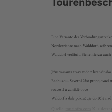
Tourenbesc
Eine Variante der Verbindungsstrec
Nordvariante nach Walddorf, währe
Walddorf verläuft. Siehe hierzu auc
Jižní varianta trasy vede z hraniční
Radbuzou. Severní část propojovací tr
rozcestí u zaniklé obce
Waldorf a dále pokračuje do Bělé na
Quelle:
tourinfra.com
, zuletz