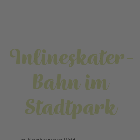
Inlineskater-
Bahn im
Stadtpark