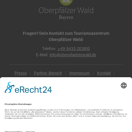
Fragen? Dein Kontakt zum Tourismuszentrum
Oberpfälzer Wald:
Telefon:
+49 9433 203810
E-Mail:
info@oberpfaelzerwald.de
Presse
Partner-Bereich
Impressum
Kontakt
Datenschutz
AGB und Reisebedingungen
Widerruf
Barrierefreiheit