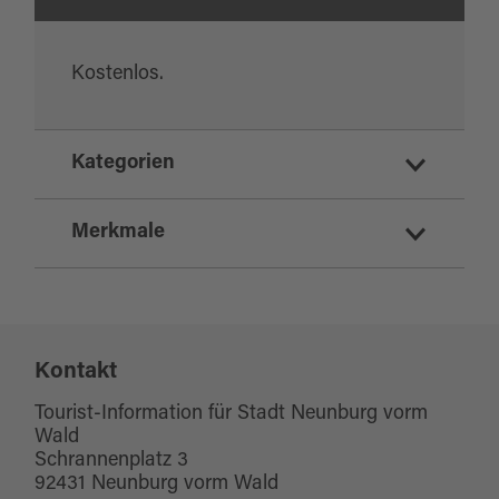
Kostenlos.
Kategorien
Inline-Skating
Merkmale
Sport und Freizeit
Eignung
Kontakt
für Schulklassen
für jedes Wetter
Tourist-Information für Stadt Neunburg vorm
Wald
für Gruppen
Schrannenplatz 3
92431 Neunburg vorm Wald