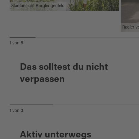
Stadtansicht Burglengenfeld
Radler v
1
von
5
Das solltest du nicht
Teublitz
verpassen
WILD- UND FREIZEITPARK
HÖLLOHE
1
von
3
Aktiv unterwegs