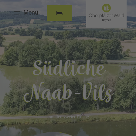
Menü
Südliche
Naab-Vils
Inmitten zweier Flüsse