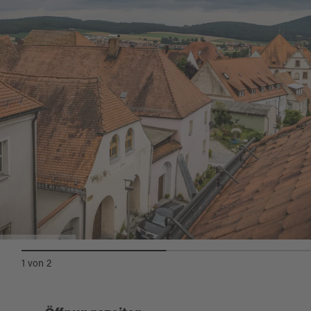
1-_MG_8952.jpg
1
von
2