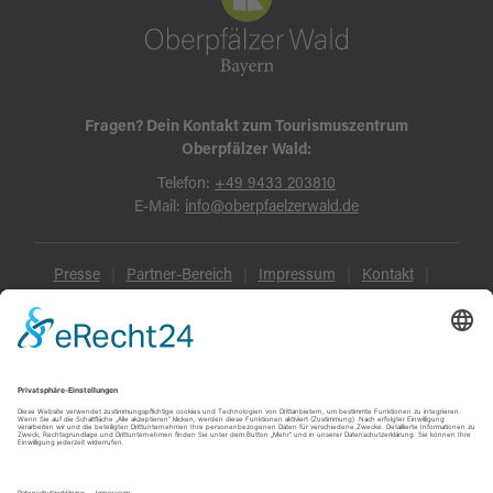
Fragen? Dein Kontakt zum Tourismuszentrum
Oberpfälzer Wald:
Telefon:
+49 9433 203810
E-Mail:
info@oberpfaelzerwald.de
Presse
Partner-Bereich
Impressum
Kontakt
Datenschutz
AGB und Reisebedingungen
Widerruf
Barrierefreiheit