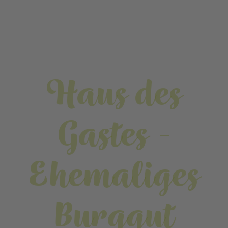
Haus des
Gastes -
Ehemaliges
Burggut