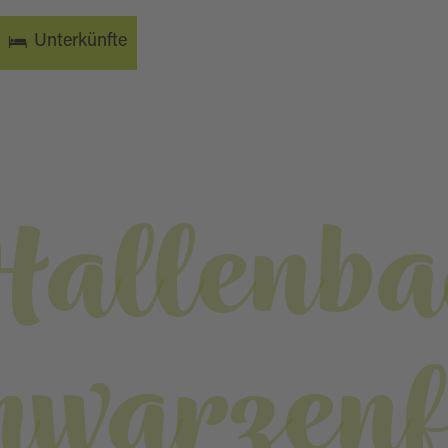
Unterkünfte
Hallenba
hwarzenf