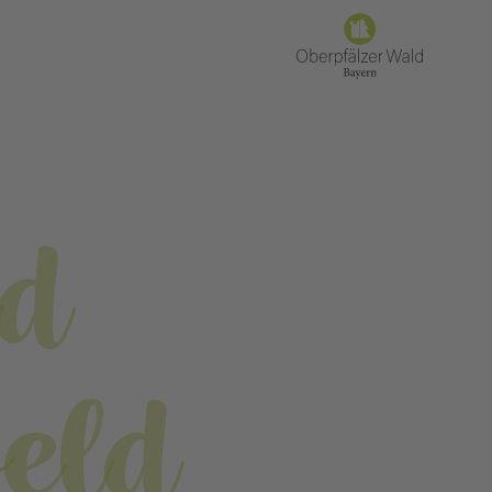
d
eld