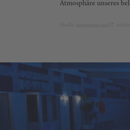
Atmosphäre unseres bel
Quelle:
destination.one
, zulet