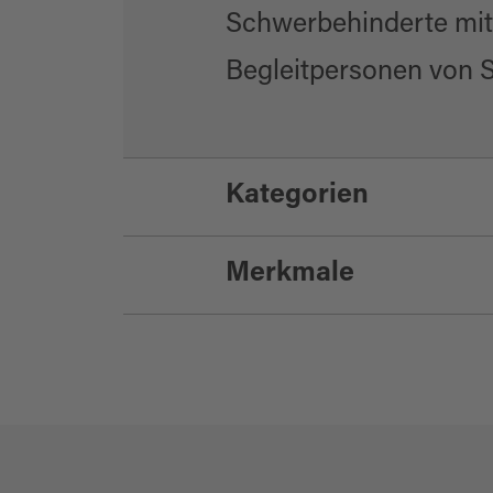
Schwerbehinderte mit
Begleitpersonen von S
Kategorien
Merkmale
Sport und Freizeit
Wassersport
Hallenbäder/Erleb
Eignung
Erholung und Ges
für Schulklassen