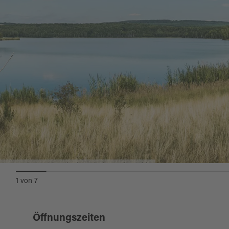
der Europäischen Union innerhalb des Projekts
Natura 2000.
Zahlreiche Touren durchqueren das
Naturschutzgebiet und geben den Wanderern
Einblick in eine unberührte Natur sowie große
Artenvielfalt.
Naturschutzgebiet Charlottenhofer Weihergebiet
1
von
7
Öffnungszeiten