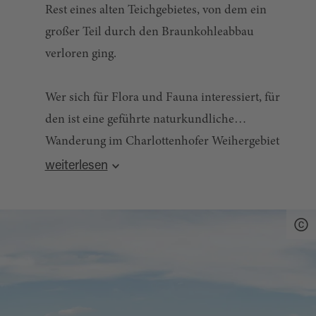
Rest eines alten Teichgebietes, von dem ein
großer Teil durch den Braunkohleabbau
verloren ging.
Wer sich für Flora und Fauna interessiert, für
den ist eine geführte naturkundliche
Wanderung im Charlottenhofer Weihergebiet
Quelle:
destination.one
, zuletzt geändert am 14.08.2025
sicher das Richtige. Das Naturschutzgebiet
weiterlesen
zeichnet sich nicht nur durch landschaftliche
Schönheit und wertvolle Pflanzenbestände aus,
sondern besitzt eine besondere Bedeutung als
Brut-, Durchzugs- und Raststätte für viele
Vogelarten. Als Flora-Fauna-Habitat steht das
Charlottenhofer Weihergebiet unter dem Schutz