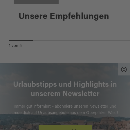
Wackersdorf
Unsere Empfehlungen
ERLEBNISPARK WASSER-FISCH-
NATUR
1
von
5
Urlaubstipps und Highlights in
unserem Newsletter
Immer gut informiert – abonniere unseren Newsletter und
freue dich auf Urlaubsangebote aus dem Oberpfälzer Wald!