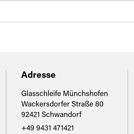
n
en biegen sie kommend von der Jurastraß
t direkt am Ufer der Naab.
Adresse
Glasschleife Münchshofen
Wackersdorfer Straße 80
92421 Schwandorf
+49 9431 471421