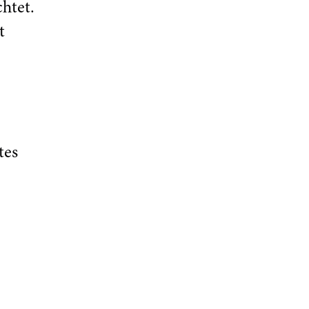
htet.
t
tes