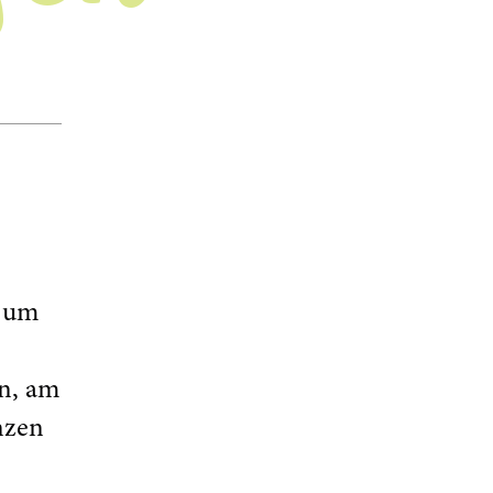
d um
en, am
nzen