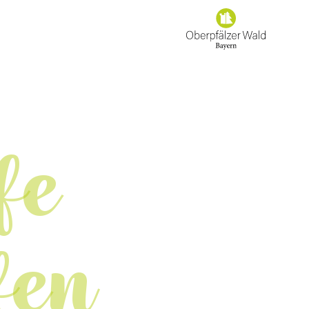
fe
fen