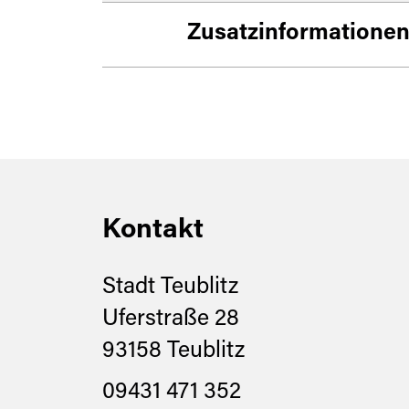
Zusatzinformatione
Im Ortsteil Münchshof
ein. Das Gebäude lieg
Kontakt
Stadt Teublitz
Uferstraße 28
93158 Teublitz
09431 471 352