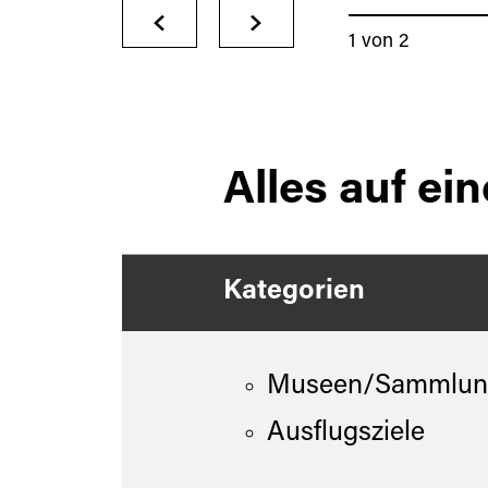
1
von
2
Glasschleife Münchshofen
Alles auf ein
Kategorien
Museen/Sammlun
Ausflugsziele