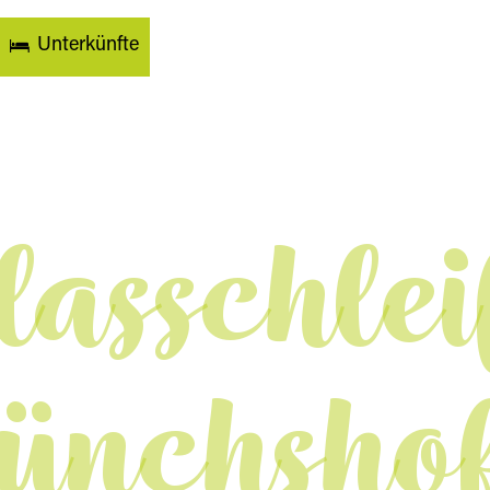
Unterkünfte
lasschlei
nchsho