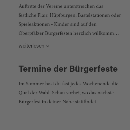
Auftritte der Vereine unterstreichen das
festliche Flair. Hüpfburgen, Bastelstationen oder
Spieleaktionen - Kinder sind auf den
Oberpfälzer Bürgerfesten herzlich willkommen.
Egal, ob du neues Entdecken oder einfach eine
weiterlesen
schöne Zeit mit Familie und Freunden
verbringen möchtest - die Bürgerfeste im
Termine der Bürgerfeste
Oberpfälzer Wald sind der perfekte Ort dafür.
Feiere mit uns!
Im Sommer hast du fast jedes Wochenende die
Qual der Wahl. Schau vorbei, wo das nächste
Bürgerfest in deiner Nähe stattfindet.