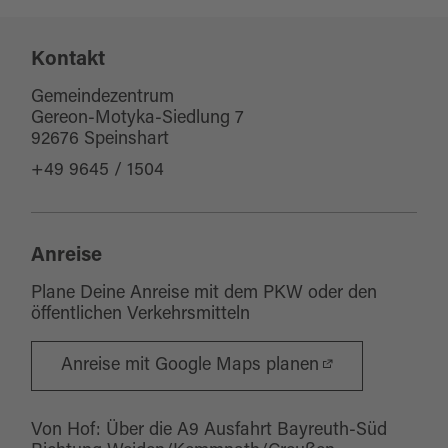
Eignung
Kontakt
für Gruppen
für Schulklassen
Gemeindezentrum
Gereon-Motyka-Siedlung 7
für Familien
92676 Speinshart
+49 9645 / 1504
Anreise
Plane Deine Anreise mit dem PKW oder den
öffentlichen Verkehrsmitteln
Anreise mit Google Maps planen
Von Hof: Über die A9 Ausfahrt Bayreuth-Süd