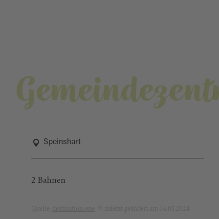
Gemeindezen
Speinshart
2 Bahnen
Quelle:
destination.one
, zuletzt geändert am 14.05.2024