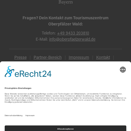
Fragen? Dein Kontakt zum Tourismuszentrum
Oberpfälzer Wald:
Telefon:
+49 9433 203810
E-Mail:
info@oberpfaelzerwald.de
Presse
Partner-Bereich
Impressum
Kontakt
Datenschutz
AGB und Reisebedingungen
Widerruf
Barrierefreiheit