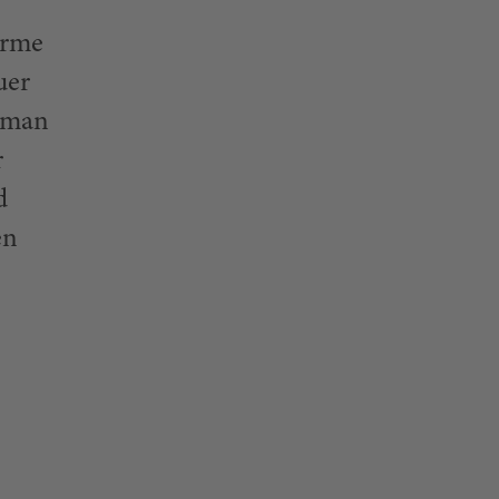
ürme
uer
d man
r
d
en