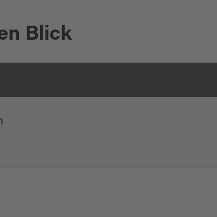
en Blick
n