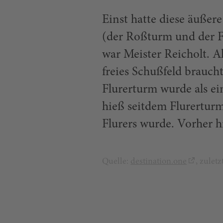
Einst hatte diese äuße
(der Roßturm und der F
war Meister Reicholt. A
freies Schußfeld brauch
Flurerturm wurde als ei
hieß seitdem Flurerturm
Flurers wurde. Vorher h
Quelle:
destination.one
, zulet