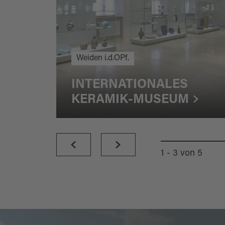
Weiden i.d.OPf.
INTERNATIONALES
KERAMIK-MUSEUM
1 - 3
von
5