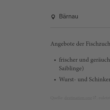
Bärnau
Angebote der Fischzuch
frischer und geräuch
Saiblinge)
Wurst- und Schinken
Quelle:
destination.one
, zulet