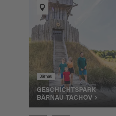
Bärnau
GESCHICHTSPARK
BÄRNAU-TACHOV