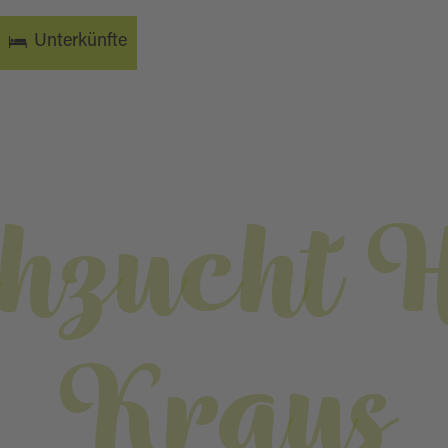
Unterkünfte
chzucht 
Kraus