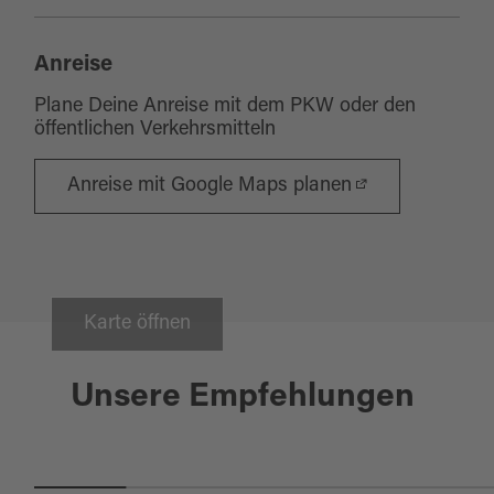
Anreise
Plane Deine Anreise mit dem PKW oder den
öffentlichen Verkehrsmitteln
Anreise mit Google Maps planen
Karte öffnen
Neustadt a.d. Waldnaab
OBERPFÄLZER RADL-WELT -
Unsere Empfehlungen
ERLEBNISWELT ZOIGL UND
FISCH