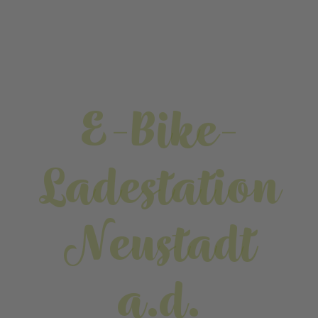
E-Bike-
Ladestation
Neustadt
a.d.