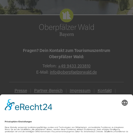
Fragen? Dein Kontakt zum Tourismuszentrum
Oberpfälzer Wald:
Telefon:
+49 9433 203810
E-Mail:
info@oberpfaelzerwald.de
Presse
Partner-Bereich
Impressum
Kontakt
Datenschutz
AGB und Reisebedingungen
Widerruf
Barrierefreiheit