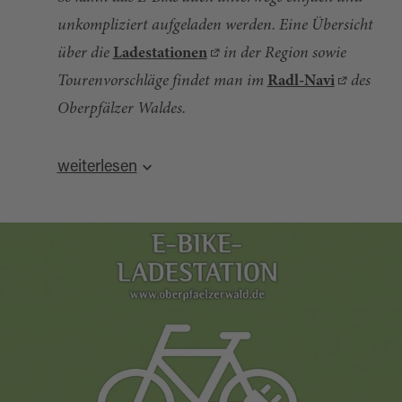
unkompliziert aufgeladen werden. Eine Übersicht
über die
Ladestationen
in der Region sowie
Tourenvorschläge findet man im
Radl-Navi
des
Oberpfälzer Waldes.
Quelle:
destination.one
, zuletzt geändert am 27.09.2024
weiterlesen