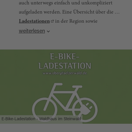
auch unterwegs einfach und unkompliziert
aufgeladen werden. Eine Übersicht über die
Ladestationen
in der Region sowie
Quelle:
destination.one
, zuletzt geändert am 21.10.2025
Tourenvorschläge findet man im
Radl-Navi
weiterlesen
des Oberpfälzer Waldes.
E-Bike-Ladestation - Waldhaus im Steinwald