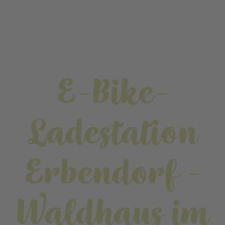
E-Bike-
Ladestation
Erbendorf -
Waldhaus im