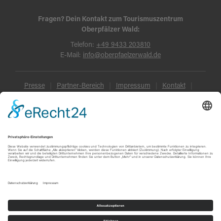
Fragen? Dein Kontakt zum Tourismuszentrum
Oberpfälzer Wald:
Telefon:
+49 9433 203810
E-Mail:
info@oberpfaelzerwald.de
Presse
Partner-Bereich
Impressum
Kontakt
Datenschutz
AGB und Reisebedingungen
Widerruf
Barrierefreiheit