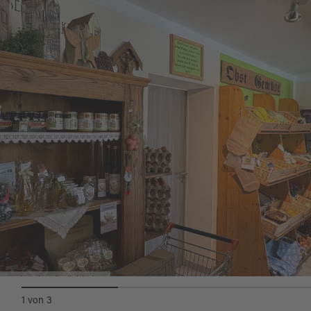
Weitere Ladestationen in der Region kann man
sich in unserer
Übersichtskarte
darstellen
lassen. Tourenvorschläge und alles
Wissenswerte rund ums Radfahren findet man
hier
.
Regionale Köstlichkeiten
1
von
3