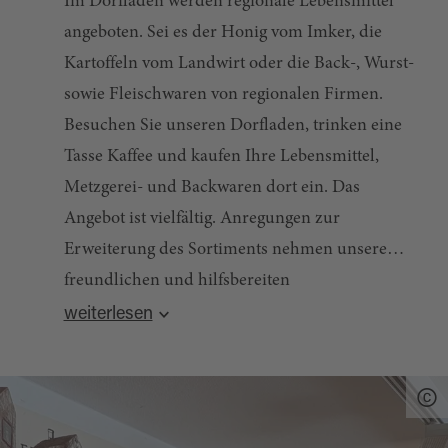
Im Dorfladen werden regionale Lebensmittel
angeboten. Sei es der Honig vom Imker, die
Kartoffeln vom Landwirt oder die Back-, Wurst-
sowie Fleischwaren von regionalen Firmen.
Besuchen Sie unseren Dorfladen, trinken eine
Tasse Kaffee und kaufen Ihre Lebensmittel,
Metzgerei- und Backwaren dort ein. Das
Angebot ist vielfältig. Anregungen zur
Erweiterung des Sortiments nehmen unsere
freundlichen und hilfsbereiten
Quelle:
destination.one
, zuletzt geändert am 21.05.2026
Mitarbeiterinnen gerne entgegen.
weiterlesen
Auch eine E-Bike-Ladestation, an der die E-
Bikes kostenlos geladen werden können, ist
vorhanden.