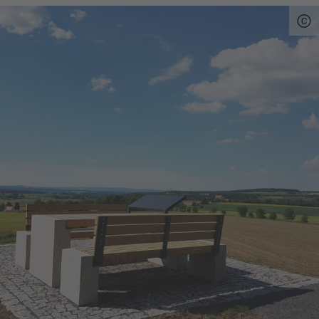
Vulkanismus, Tektonik sowie die
Besiedlungsgeschichte. Die Blickpunkte
wurden barrierefrei errichtet. Die Maßnahme
wird mit dem „Europäischen Fonds für
regionale Entwicklung (EFRE) – Ziel ETZ
Freistaat Bayern – Tschechische Republik 2014
– 2020“ mit 85 % der zuwendungsfähigen
Kosten gefördert.
Das Projekt hat zum Ziel, auf der Grundlage
des beiderseits der Grenze vorhandenen
geologischen Naturerbes und des Montanerbes,
die Entwicklung der Region nachhaltig zu
fördern. Dabei sollen die einheimische
Bevölkerung und Gäste für das Natur- und