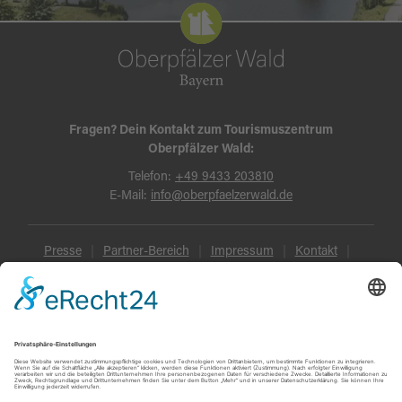
Fragen? Dein Kontakt zum Tourismuszentrum
Oberpfälzer Wald:
Telefon:
+49 9433 203810
E-Mail:
info@oberpfaelzerwald.de
Presse
Partner-Bereich
Impressum
Kontakt
Datenschutz
AGB und Reisebedingungen
Widerruf
Barrierefreiheit