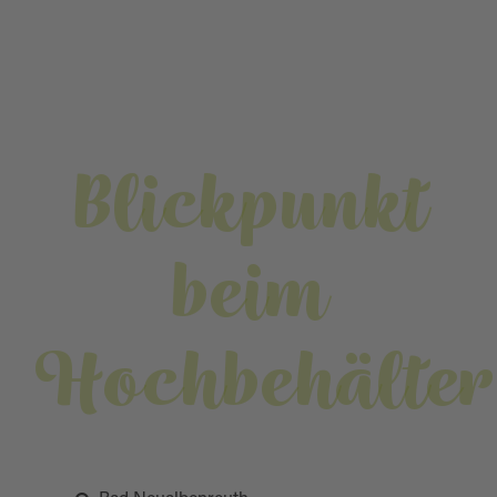
Blickpunkt
beim
Hochbehälter