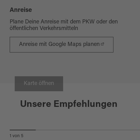
Anreise
Plane Deine Anreise mit dem PKW oder den
öffentlichen Verkehrsmitteln
Anreise mit Google Maps planen
Karte öffnen
Bad Neualbenreuth
Unsere Empfehlungen
GROSSE MOTORRAD-L
ANDKREISTOUR
1
von
5