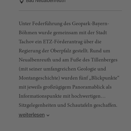
Bad Neualbenreuth
Unter Federführung des Geopark-Bayern-
Böhmen wurde gemeinsam mit der Stadt
Tachov ein ETZ-Förderantrag über die
Regierung der Oberpfalz gestellt. Rund um
Neualbenreuth und am Fuße des Tillenberges
(mit seiner umfangreichen Geologie und
Montangeschichte) wurden fünf „Blickpunkte“
mit jeweils großzügigem Panoramablick als
Informationspunkte mit hochwertigen
Sitzgelegenheiten und Schautafeln geschaffen.
Quelle:
destination.one
, zuletzt geändert am 14.05.2024
Die Blickpunkte informieren über die Geologie
weiterlesen
(lokal und Grenzgebirge), den jungen