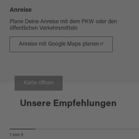
Anreise
Plane Deine Anreise mit dem PKW oder den
öffentlichen Verkehrsmitteln
Anreise mit Google Maps planen
Karte öffnen
Bad Neualbenreuth
Unsere Empfehlungen
WASSERFALL UND
WALDKAPELLE
1
von
5