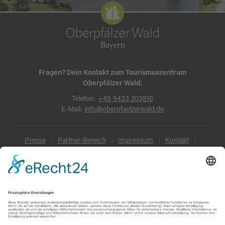
Fragen? Dein Kontakt zum Tourismuszentrum
Oberpfälzer Wald:
Telefon:
+49 9433 203810
E-Mail:
info@oberpfaelzerwald.de
Presse
Partner-Bereich
Impressum
Kontakt
Datenschutz
AGB und Reisebedingungen
Widerruf
Barrierefreiheit