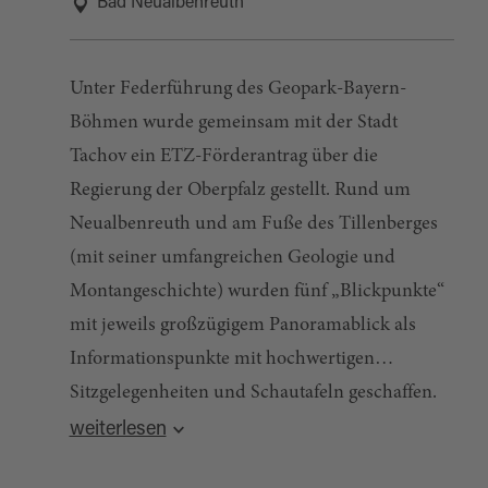
Bad Neualbenreuth
Unter Federführung des Geopark-Bayern-
Böhmen wurde gemeinsam mit der Stadt
Tachov ein ETZ-Förderantrag über die
Regierung der Oberpfalz gestellt. Rund um
Neualbenreuth und am Fuße des Tillenberges
(mit seiner umfangreichen Geologie und
Montangeschichte) wurden fünf „Blickpunkte“
mit jeweils großzügigem Panoramablick als
Informationspunkte mit hochwertigen
Sitzgelegenheiten und Schautafeln geschaffen.
Quelle:
destination.one
, zuletzt geändert am 14.05.2024
Die Blickpunkte informieren über die Geologie
weiterlesen
(lokal und Grenzgebirge), den jungen