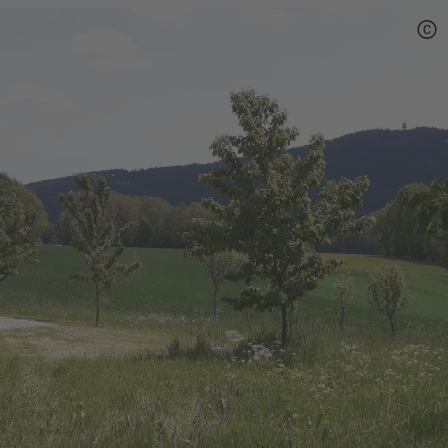
Vulkanismus, Tektonik sowie die
Besiedlungsgeschichte. Die Blickpunkte
wurden barrierefrei errichtet. Die Maßnahme
wird mit dem „Europäischen Fonds für
regionale Entwicklung (EFRE) – Ziel ETZ
Freistaat Bayern – Tschechische Republik 2014
– 2020“ mit 85 % der zuwendungsfähigen
Kosten gefördert.
Das Projekt hat zum Ziel, auf der Grundlage
des beiderseits der Grenze vorhandenen
geologischen Naturerbes und des Montanerbes,
die Entwicklung der Region nachhaltig zu
fördern. Dabei sollen die einheimische
Bevölkerung und Gäste für das Natur- und