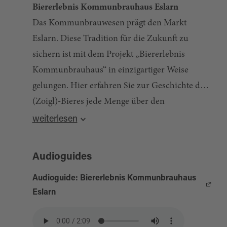
Biererlebnis Kommunbrauhaus Eslarn
Das Kommunbrauwesen prägt den Markt
Eslarn. Diese Tradition für die Zukunft zu
sichern ist mit dem Projekt „Biererlebnis
Kommunbrauhaus“ in einzigartiger Weise
gelungen. Hier erfahren Sie zur Geschichte des
(Zoigl)-Bieres jede Menge über den
Quelle:
destination.one
, zuletzt geändert am 22.10.2025
Brauprozess vom Rohstoff bis zum Ausschank.
weiterlesen
Alte Tradition zum Anfassen
Audioguides
Im Anbau des Brauhauses ist ein neues
Audioguide: Biererlebnis Kommunbrauhaus
„Zuhause“ für die Zoigltradition geschaffen
Eslarn
worden und ein tolles Museum entstanden. Der
zugehörige Backofen hat schon gute Dienste