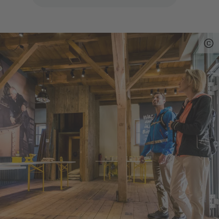
geleistet und schmackhafte Zoiglbrote und
Oberpfälzer Schmankerl gebacken. Viele
Exponate, Bild- und Schautafeln bringen Ihnen
die Eslarner Braugeschichte näher. Eine
originale Zoiglstube, in der übrigens geheiratet
werden kann, steht auch für Lesungen oder
Kleinkunst zur Verfügung.
Öffnungszeiten und Führungen
Das Museum ist ganzjährig zu besichtigen. Wir
gestalten für Sie gerne individuelle
Gruppentermine. Gruppenführungen sind
jederzeit nach Terminvereinbarung möglich.
Um rechtzeitige Anmeldung (persönlich,
telefonisch oder per Mail) wird gebeten.