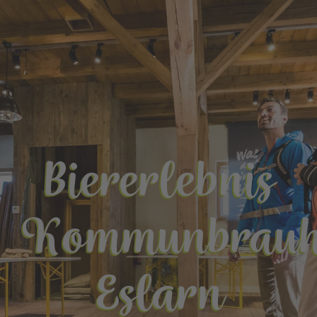
Biererlebnis
Kommunbrauh
Eslarn