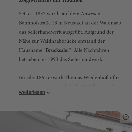
Zoiglwirtshaus mit Tradition
Seit ca. 1832 wurde auf dem Anwesen
Bahnhofstraße 13 in Neustadt an der Waldnaab
das Seilerhandwerk ausgeübt. Aufgrund der
Nähe zur Waldnaabbrücke entstand der
Hausname
"Brucksaler"
. Alle Nachfahren
betrieben bis 1993 das Seilerhandwerk.
Im Jahr 1865 erwarb Thomas Wiedenhofer für
das Anwesen urkundlich das
Zoiglbraurecht
.
weiterlesen
Es waren 52 Zoiglschankberechtigte, die nach
Auflösung des Fürstentums Lobkowitz, das
Vor einigen Jahren wurde der "Brucksaler"
fürstliche Brauhaus kauften. 1904 wurde das
renoviert und als
Zoiglwirtshaus wiederbelebt
.
Brauhaus an die Stadt Neustadt verkauft, die es
Neben den
beiden Stubn
wird auch im