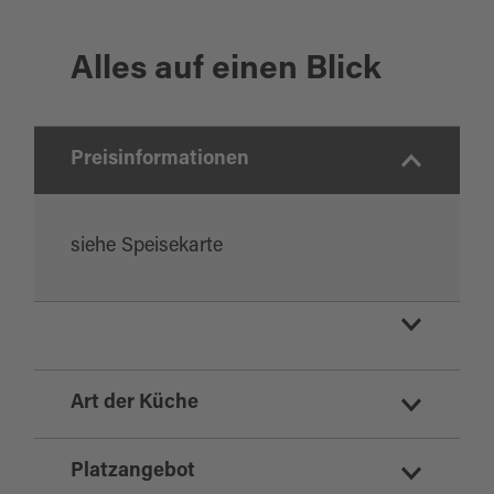
Alles auf einen Blick
Preisinformationen
siehe Speisekarte
Biergarten
Art der Küche
Zoiglstube
Gaststätte
regionale Küche
Platzangebot