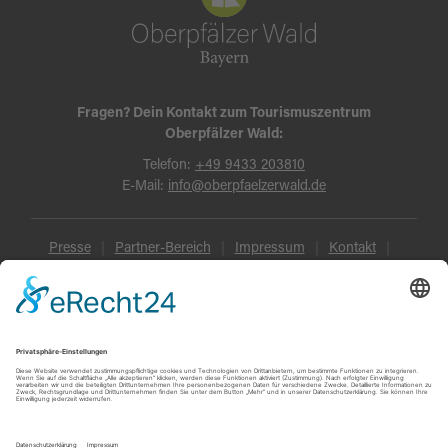
Fragen? Dein Kontakt zum Tourismuszentrum
Oberpfälzer Wald:
Telefon:
+49 9433 203810
E-Mail:
info@oberpfaelzerwald.de
Presse
Partner-Bereich
Impressum
Kontakt
Datenschutz
AGB und Reisebedingungen
Widerruf
Barrierefreiheit