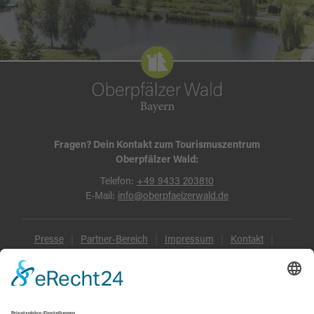
Fragen? Dein Kontakt zum Tourismuszentrum
Oberpfälzer Wald:
Telefon:
+49 9433 203810
E-Mail:
info@oberpfaelzerwald.de
Presse
Partner-Bereich
Impressum
Kontakt
Datenschutz
AGB und Reisebedingungen
Widerruf
Barrierefreiheit