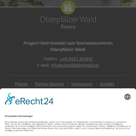
Fragen? Dein Kontakt zum Tourismuszentrum
Oberpfälzer Wald:
Telefon:
+49 9433 203810
E-Mail:
info@oberpfaelzerwald.de
Presse
Partner-Bereich
Impressum
Kontakt
Datenschutz
AGB und Reisebedingungen
Widerruf
Barrierefreiheit