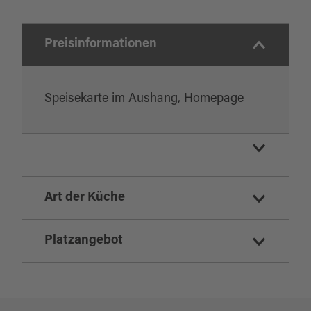
Preisinformationen
Speisekarte im Aushang, Homepage
Biergarten
Art der Küche
Restaurant
italienisch
Platzangebot
Sitzplätze Innenbereich:
25