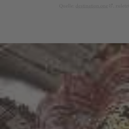
Quelle:
destination.one
, zulet