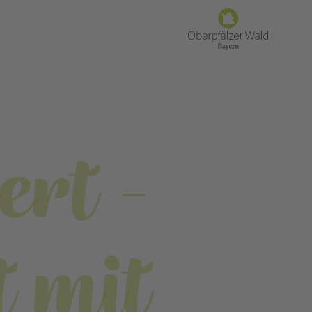
ert -
 mit