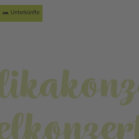
Unterkünfte
likakonz
elkonzert