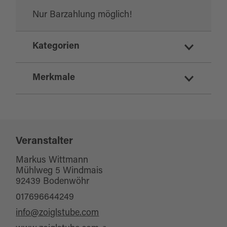
Nur Barzahlung möglich!
Kategorien
Regionale Spezialitäten
Merkmale
Zoigl / Kommunbrauer
Gastronomie
Schlechtwetterangebot
für Individualgäste
Zielgruppe Erwachsene
Veranstalter
Zielgruppe Senioren
Markus Wittmann
Mühlweg 5 Windmais
für Gruppen
92439 Bodenwöhr
017696644249
info@zoiglstube.com