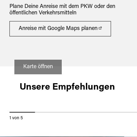
Plane Deine Anreise mit dem PKW oder den
öffentlichen Verkehrsmitteln
Anreise mit Google Maps planen
Karte öffnen
Nabburg
11.09.2026
Unsere Empfehlungen
BIERFÜHRUNG - EIN "ZOIGL" DER
VERGANGENHEIT
1
von
5