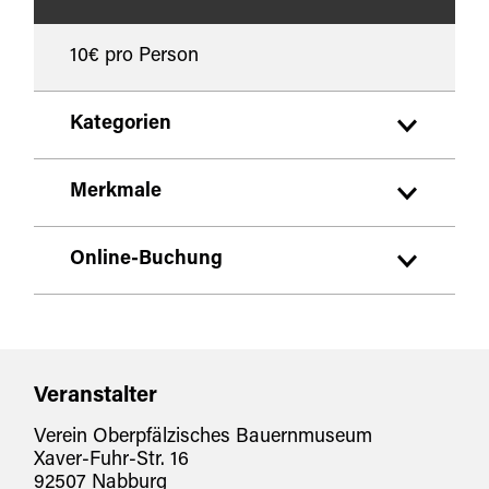
10€ pro Person
Kategorien
Brauchtum/Kultur
Merkmale
Führung/Besichtigung
Kulturkalender
für Familien
Online-Buchung
für Individualgäste
Zielgruppe Erwachsene
Tickets für diese Veranstaltung online
Zielgruppe Familien
buchen
Zielgruppe Senioren
Veranstalter
für Gruppen
Verein Oberpfälzisches Bauernmuseum
Xaver-Fuhr-Str. 16
92507 Nabburg