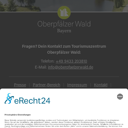
Fragen? Dein Kontakt zum Tourismuszentrum
Oberpfälzer Wald:
Telefon:
+49 9433 203810
E-Mail:
info@oberpfaelzerwald.de
Presse
Partner-Bereich
Impressum
Kontakt
Datenschutz
AGB und Reisebedingungen
Widerruf
Barrierefreiheit