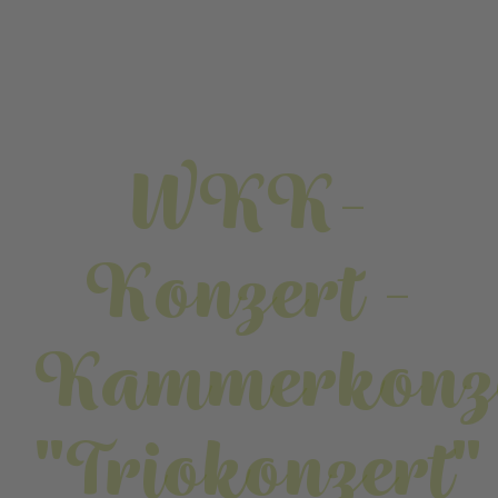
WKK-
Konzert -
Kammerkonz
"Triokonzert"