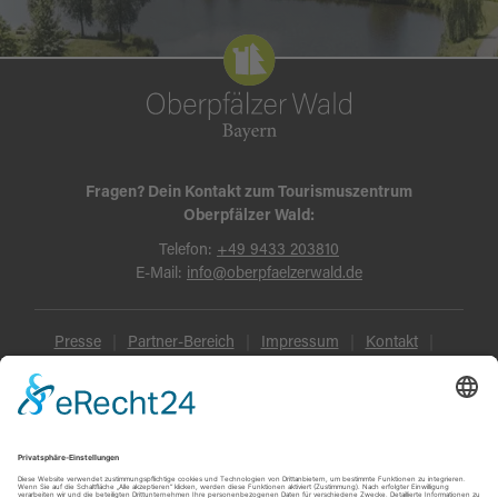
Fragen? Dein Kontakt zum Tourismuszentrum
Oberpfälzer Wald:
Telefon:
+49 9433 203810
E-Mail:
info@oberpfaelzerwald.de
Presse
Partner-Bereich
Impressum
Kontakt
Datenschutz
AGB und Reisebedingungen
Widerruf
Barrierefreiheit