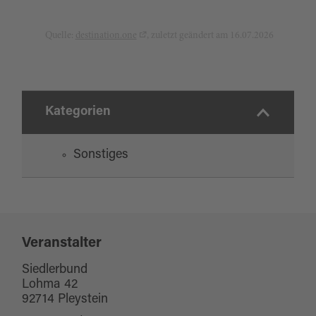
Quelle:
destination.one
, zuletzt geändert am 16.07.2026
Kategorien
Sonstiges
Veranstalter
Siedlerbund
Lohma 42
92714 Pleystein