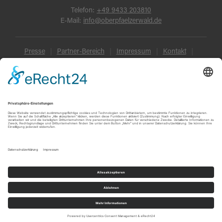
Telefon:
+49 9433 203810
E-Mail:
info@oberpfaelzerwald.de
Presse
Partner-Bereich
Impressum
Kontakt
Datenschutz
AGB und Reisebedingungen
Widerruf
Barrierefreiheit
© Oberpfälzer Wald 2026
Touren
Erlebnisse
Karte