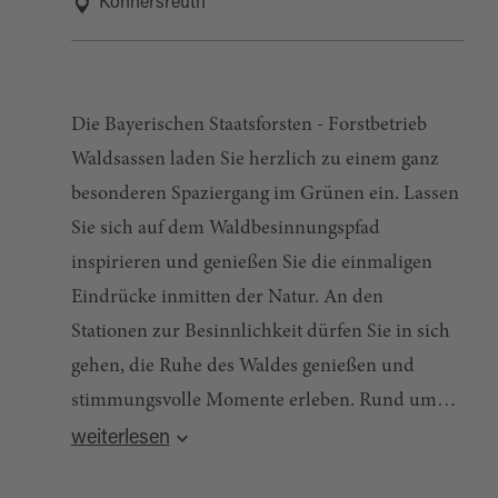
Konnersreuth
Die Bayerischen Staatsforsten - Forstbetrieb
Waldsassen laden Sie herzlich zu einem ganz
besonderen Spaziergang im Grünen ein. Lassen
Sie sich auf dem Waldbesinnungspfad
inspirieren und genießen Sie die einmaligen
Eindrücke inmitten der Natur. An den
Stationen zur Besinnlichkeit dürfen Sie in sich
gehen, die Ruhe des Waldes genießen und
stimmungsvolle Momente erleben. Rund um
das Leben und Wirken der stigmatisierten "Resl
weiterlesen
Quelle:
destination.one
, zuletzt geändert am 09.05.2025
von Konnersreuth" ist durch die