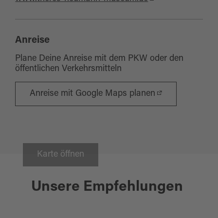
Anreise
Plane Deine Anreise mit dem PKW oder den
öffentlichen Verkehrsmitteln
Anreise mit Google Maps planen
Karte öffnen
Konnersreuth
Unsere Empfehlungen
RESLGARTEN - GARTEN DER
THERES NEUMANN