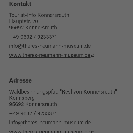
Themenwege
Kontakt
für Familien
Ausflugsziele
für Kinder (jedes Alter)
Tourist-Info Konnersreuth
Hauptstr. 20
Sehenswertes
für Gruppen
95692 Konnersreuth
Haustiere erlaubt
+49 9632 / 9233371
info@theres-neumann-museum.de
www.theres-neumann-museum.de
Adresse
Waldbesinnungspfad "Resl von Konnersreuth"
Konnsberg
95692 Konnersreuth
+49 9632 / 9233371
info@theres-neumann-museum.de
www.theres-neumann-museum.de