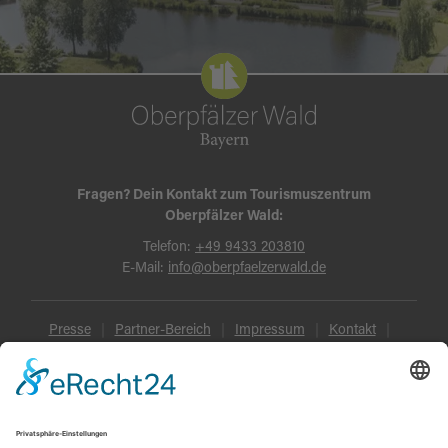
Fragen? Dein Kontakt zum Tourismuszentrum
Oberpfälzer Wald:
Telefon:
+49 9433 203810
E-Mail:
info@oberpfaelzerwald.de
Presse
Partner-Bereich
Impressum
Kontakt
Datenschutz
AGB und Reisebedingungen
Widerruf
Barrierefreiheit