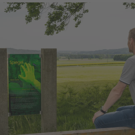
Zusammenarbeit von Forstbetrieb,
Marktgemeinde, der katholischen Pfarrei St.
Laurentius Konnersreuth und der
Zisterzienserinnen-Abtei Waldsassen ein
inspirierender Rundweg entstanden, der zum
"Waldbaden" und In-Sich-Kehren einlädt.
Zusätzlich gibt es noch verschiedene
Infopunkte über unsere Region, den Wald und
die Menschen.
Der gesamte Rundweg hat eine Länge von ca.
3,0 km, kann durch Abzweigungen aber auch
auf 2,1 km bzw. 2,7 km abgekürzt werden.