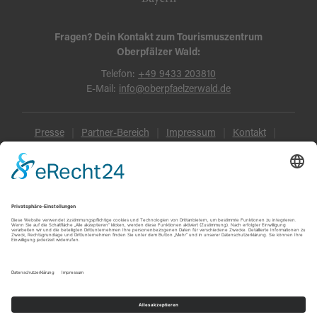
Fragen? Dein Kontakt zum Tourismuszentrum
Oberpfälzer Wald:
Telefon:
+49 9433 203810
E-Mail:
info@oberpfaelzerwald.de
Presse
Partner-Bereich
Impressum
Kontakt
Datenschutz
AGB und Reisebedingungen
Widerruf
Barrierefreiheit