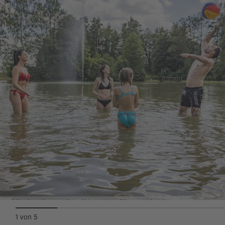
Am Badweiher sind Hunde nur an der Leine
erlaubt, jedoch dürfen sie nicht ins Wasser.
Waldbadeweiher Fuchsmühl © Oberpfälzer Wald - Thomas Kujat
1
von
5