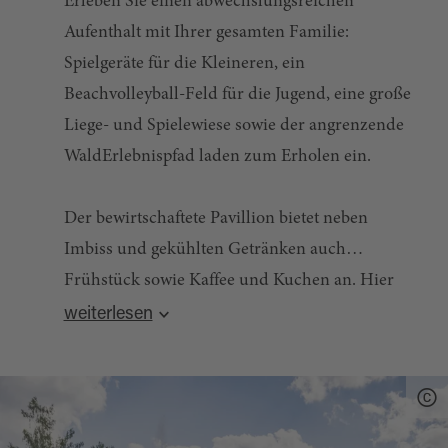
Erleben Sie einen abwechslungsreichen
Aufenthalt mit Ihrer gesamten Familie:
Spielgeräte für die Kleineren, ein
Beachvolleyball-Feld für die Jugend, eine große
Liege- und Spielewiese sowie der angrenzende
WaldErlebnispfad laden zum Erholen ein.
Der bewirtschaftete Pavillion bietet neben
Imbiss und gekühlten Getränken auch
Frühstück sowie Kaffee und Kuchen an. Hier
Quelle:
destination.one
, zuletzt geändert am 21.10.2025
finden Sie zudem Umkleideräume und
weiterlesen
Duschen mit Warmwasser. Gleich angrenzend
befindet sich ein kleiner Zelt- und
Campingplatz an dem Strom und fließendes
Wasser vorhanden sind.