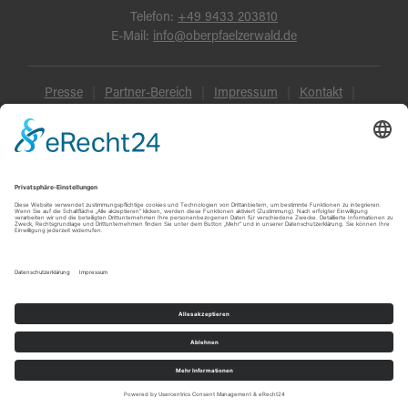
Telefon:
+49 9433 203810
E-Mail:
info@oberpfaelzerwald.de
Presse
Partner-Bereich
Impressum
Kontakt
Datenschutz
AGB und Reisebedingungen
Widerruf
Barrierefreiheit
© Oberpfälzer Wald 2026
Touren
Erlebnisse
Karte