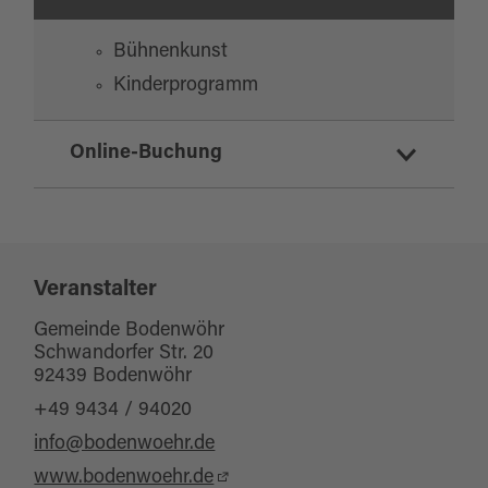
Freue Dich auf eine Show voller Humor, Magie,
Musik und einer Überraschungspuppe, die für
Bühnenkunst
zusätzliche Lacher sorgt.
Kinderprogramm
Komm vorbei und erlebe die magische
Verbindung aus Unterhaltung und Spaß – ein
Online-Buchung
Erlebnis, das Du nicht verpassen solltest.
Tickets für diese Veranstaltung online
buchen
Veranstalter
Gemeinde Bodenwöhr
Schwandorfer Str. 20
92439 Bodenwöhr
+49 9434 / 94020
info@bodenwoehr.de
www.bodenwoehr.de