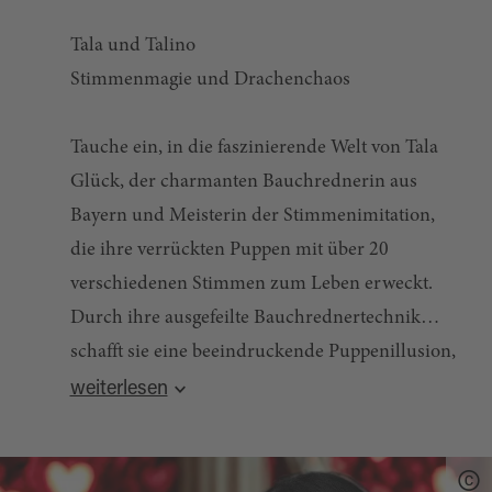
Tala und Talino
Stimmenmagie und Drachenchaos
Tauche ein, in die faszinierende Welt von Tala
Glück, der charmanten Bauchrednerin aus
Bayern und Meisterin der Stimmenimitation,
die ihre verrückten Puppen mit über 20
verschiedenen Stimmen zum Leben erweckt.
Durch ihre ausgefeilte Bauchrednertechnik
schafft sie eine beeindruckende Puppenillusion,
Quelle:
destination.one
, zuletzt geändert am 24.07.2026
die das Publikum fesselt und zum Lachen
weiterlesen
bringt.
Ihre Puppen sind wahre Multitalente, die nicht
nur sprechen, sondern auch singen und