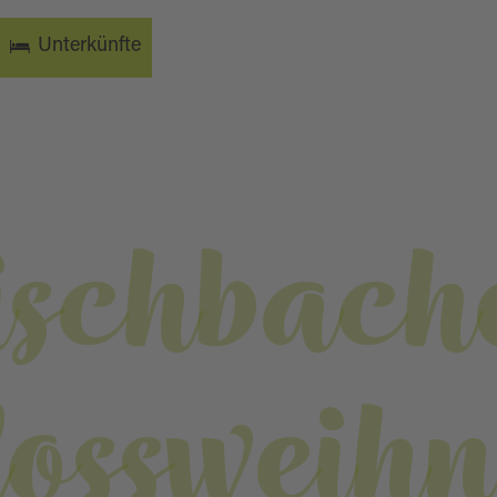
Unterkünfte
ischbach
ossweih