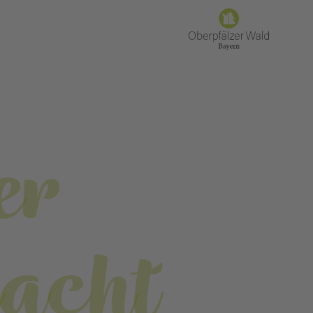
er
nacht