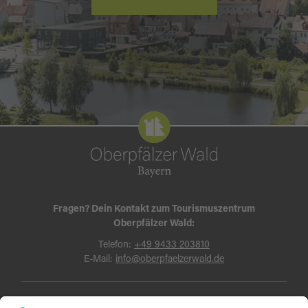
Fragen? Dein Kontakt zum Tourismuszentrum
Oberpfälzer Wald:
Telefon:
+49 9433 203810
E-Mail:
info@oberpfaelzerwald.de
Presse
Partner-Bereich
Impressum
Kontakt