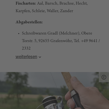
Fischarten:
Aal, Barsch, Brachse, Hecht,
Karpfen, Schleie, Waller, Zander
Abgabestellen:
Schreibwaren Gradl (Melchner), Obere
Torstr. 5, 92655 Grafenwöhr, Tel. +49 9641 /
2332
weiterlesen
Anneliese Scholze, Wolfgangstr. 3, 92655
Grafenwöhr, Tel. +49 9641 / 2751
Nahkauf Pappenberger, Alte Amberger Str.
8, 92655 Grafenwöhr, Tel. +49 9641 / 2227
Hagebaumarkt Weiden, Leimbergerstr. 77,
92637 Weiden, Tel. +49 961 / 4828467
Fisherman's Partner, Ottostr. 15, 95448
Gebühr:
Tageskarte Erwachsene 18,00 € ,