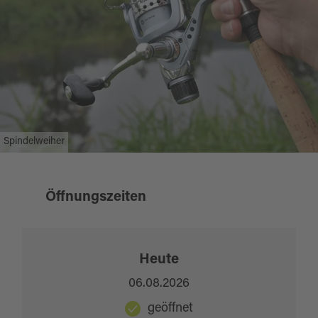
Bayreuth, Tel. +49 921 / 34777099
Tageskarte Jugendliche 9,00 €
Angelsport Weiss, Neutorgasse 14, 92237
Sulzbach-Rosenberg, Tel. +49 152 /
Quelle:
destination.one
, zuletzt geändert am 17.04.2026
34156444
Spindelweiher
Öffnungszeiten
Heute
06.08.2026
geöffnet