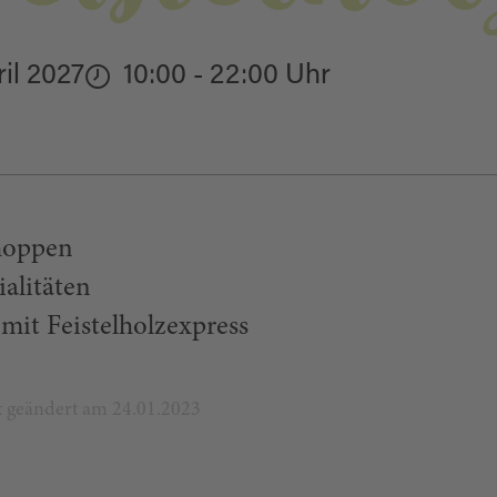
il 2027
10:00 - 22:00 Uhr
hoppen
ialitäten
it Feistelholzexpress
zt geändert am 24.01.2023