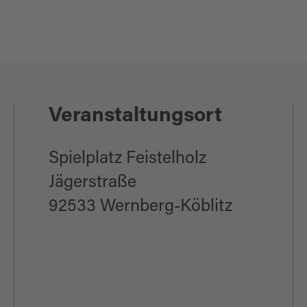
liche
hsene
en
Veranstaltungsort
en
lter)
Spielplatz Feistelholz
Jägerstraße
92533 Wernberg-Köblitz