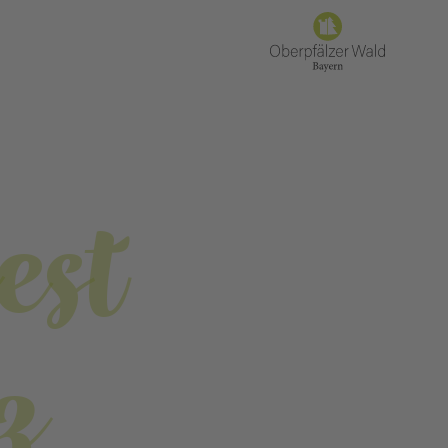
est
z