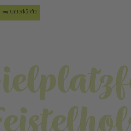
Unterkünfte
ielplatzf
Feistelhol