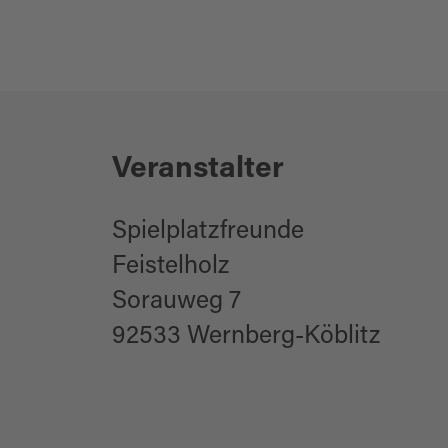
Kinderprogramm
Zielgruppe Jugend
Gastronomie
Zielgruppe Erwac
Zielgruppe Famili
Veranstalter
Zielgruppe Senior
für Kinder (jedes A
Spielplatzfreunde
Feistelholz
Sorauweg 7
92533 Wernberg-Köblitz