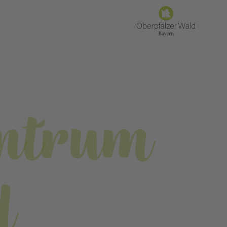
entrum
d