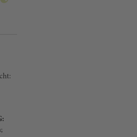
cht:
G:
;