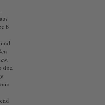
,
haus
pe B
d und
ßen
bzw.
e sind
ge
runn
hend