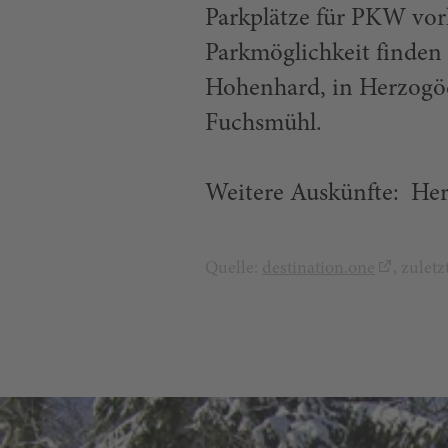
Parkplätze für PKW vor
Parkmöglichkeit finden
Hohenhard, in Herzogöd
Fuchsmühl.
Weitere Auskünfte: Her
Quelle:
destination.one
, zulet