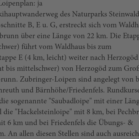
 Loipenplan: ja
kihauptwanderweg des Naturparks Steinwald
bschnitte B, E u. G, erstreckt sich vom Wald
hbrunn über eine Länge von 22 km. Die Etap
lschwer) führt vom Waldhaus bis zum
tappe E (4 km, leicht) weiter nach Herzogö
cht bis mittelschwer) von Herzogöd zum Gro
brunn. Zubringer-Loipen sind angelegt von 
nreuth und Bärnhöhe/Friedenfels. Rundkurs
 die sogenannte "Saubadloipe" mit einer Län
 die "Hackelsteinloipe" mit 8 km, bei Pechb
mit 6 km und bei Friedenfels die Übungs- &
km. An allen diesen Stellen sind auch ausreic